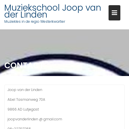
Skip
Muziekschool Joop van
to
der Linden
content
Muziekles in de regio Westerkwartier
CONTACT
Joop van der Linden
Abel Tasmanweg 70A
9866 AD Lutjegast
joopvanderlinden @ gmail.com
06-22797255