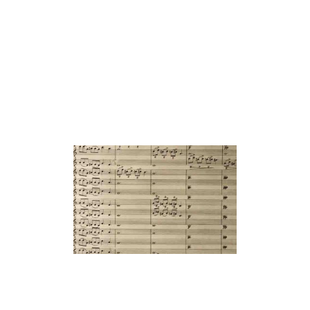
PORTFOLIO
muziek
producties