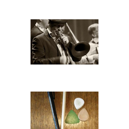
trombone/gitaar
muziekschool