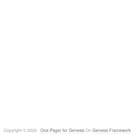
CONTACT
info[at]joopvanderlinden.com
06-22797255
KvK 01172969
BTW 1079.51.101B01
Copyright © 2026 ·
One-Pager for Genesis
On
Genesis Framework